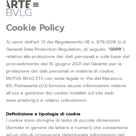
Vai
al
contenuto
Cookie Policy
Ai sensi dell’art. 13 del Regolamento UE n. 679/2016 (c.d.
General Data Protection Regulation, di seguito, “
GDPR
”)
relativo alla protezione dei dati personali e sulla base del
provvedimento del 10 giugno 2021 del Garante per la
protezione dei dati personali in materia di cookie,
MUTUA BVLG ETS con sede legale in Via del Marzocco
80, Pietrasanta (LU) fornisce alcune informazioni relative
all’uso e gestione dei cookie installati sul sito web
www.artebvlg.it e relativi sottodomini.
Definitizione e tipologie di cookie
I cookie sono stringhe di testo di piccole dimensioni
(formate in genere da lettere e numeri) che consentono
ad un sito di riconoscere determinate informazioni (ad