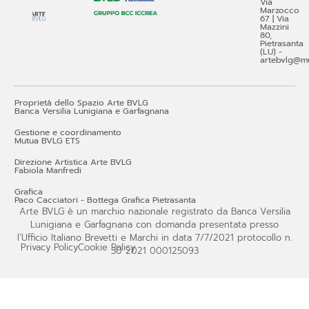
Via
Marzocco
67 | Via
Mazzini
80,
Pietrasanta
(LU) -
artebvlg@mu
Proprietà dello Spazio Arte BVLG
Banca Versilia Lunigiana e Garfagnana
Gestione e coordinamento
Mutua BVLG ETS
Direzione Artistica Arte BVLG
Fabiola Manfredi
Grafica
Paco Cacciatori - Bottega Grafica Pietrasanta
Arte BVLG è un marchio nazionale registrato da Banca Versilia
Lunigiana e Garfagnana con domanda presentata presso
l’Ufficio Italiano Brevetti e Marchi in data 7/7/2021 protocollo n.
Privacy Policy
Cookie Policy
30 2021 000125093